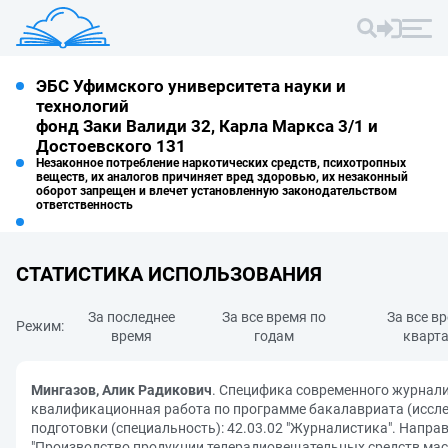
ЭБС Уфимского университета науки и
технологий
фонд Заки Валиди 32, Карла Маркса 3/1 и
Достоевского 131
Незаконное потребление наркотических средств, психотропных
веществ, их аналогов причиняет вред здоровью, их незаконный
оборот запрещен и влечет установленную законодательством
ответственность
СТАТИСТИКА ИСПОЛЬЗОВАНИЯ
За последнее
За все время по
За все в
Режим:
время
годам
кварт
Мингазов, Алик Радикович
. Специфика современного журнали
квалификационная работа по программе бакалавриата (иссле
подготовки (специальность): 42.03.02 "Журналистика". Напра
"Производство продукции телерадиовещательных средств масс