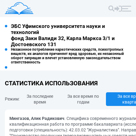
ЭБС Уфимского университета науки и
технологий
фонд Заки Валиди 32, Карла Маркса 3/1 и
Достоевского 131
Незаконное потребление наркотических средств, психотропных
веществ, их аналогов причиняет вред здоровью, их незаконный
оборот запрещен и влечет установленную законодательством
ответственность
СТАТИСТИКА ИСПОЛЬЗОВАНИЯ
За последнее
За все время по
За все в
Режим:
время
годам
кварт
Мингазов, Алик Радикович
. Специфика современного журнали
квалификационная работа по программе бакалавриата (иссле
подготовки (специальность): 42.03.02 "Журналистика". Напра
"Производство продукции телерадиовещательных средств масс