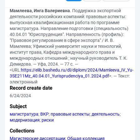
Мамлеева, Инга Валериевна
. Поддержка экспортной
деятельности российских компаний: правовые аспекты:
выпускная квалификационная работа по программе
магистратура. Направление подготовки (специальность)
40.04.01 "Юриспруденция". Направленность (профиль):
"Правовое регулирование в сфере экспорта" / И. В.
Мамлеева; Уфимский университет науки и технологий,
институт права, Кафедра международного права и
международных отношений ; научный руководитель Т. К.
Демидова. — Уфа, 2024. — 77 с. —
<URL:
https://elib.bashedu.ru/dl/diplom/2024/Mamleeva_IV_Yu-
3SE211Mz_40.04.01_Yurisprudenciya_01.2024.pdf
>. — Текст:
электронный
Record create date
6/24/2024
Subject
магистратура
;
ВКР
;
правовые аспекты
;
деятельность
;
модернизация
;
риски
Collections
Магистерские диссертации
;
Общая коллекция