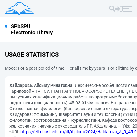
SPbSPU
Electronic Library
USAGE STATISTICS
Mode:
For a past period of time
For all time by years
For all time by 
Хайдарова, Айсылу Ринатовна
. Лексические особенности язы
Гариповой = ТАҢСУЛПАН ҒАРИПОВА ӘҪӘРҘӘРЕ ТЕЛЕНЕҢ ЛЕ
выпускная квалификационная работа по программе бакалавр
подготовки (специальность): 45.03.01 Филология Направленно
Отечественная филология (башкирский язык и литература, пер
Хайдарова; Уфимский университет науки и технологий (УУНиТ
филологии, востоковедения и журналистики, Кафеда востоко
языкознания ; научные руководитель Г.Р. Абдуллина. — Уфа, 202
<URL:
https://elib.bashedu.ru/dl/diplom/2024/Haidarova_A_R_45.0