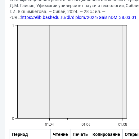
Д.М. Гайсин; Уфимский университет науки и технологий, Сибайс
Г.И. Якшимбетова. — Сибай, 2024. — 28 с.: ил. —
<URL:
https://elib.bashedu.ru/dl/diplom/2024/GaisinDM_38.03.0
Период
Чтение
Печать
Копирование
Откры