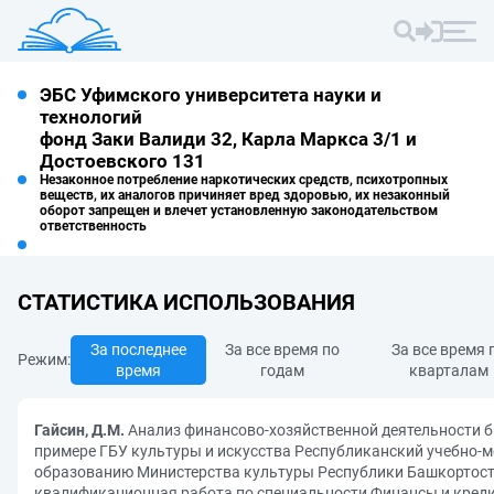
ЭБС Уфимского университета науки и
технологий
фонд Заки Валиди 32, Карла Маркса 3/1 и
Достоевского 131
Незаконное потребление наркотических средств, психотропных
веществ, их аналогов причиняет вред здоровью, их незаконный
оборот запрещен и влечет установленную законодательством
ответственность
СТАТИСТИКА ИСПОЛЬЗОВАНИЯ
За последнее
За все время по
За все время 
Режим:
время
годам
кварталам
Гайсин, Д.М.
Анализ финансово-хозяйственной деятельности 
примере ГБУ культуры и искусства Республиканский учебно-м
образованию Министерства культуры Республики Башкортост
квалификационная работа по специальности Финансы и кредит