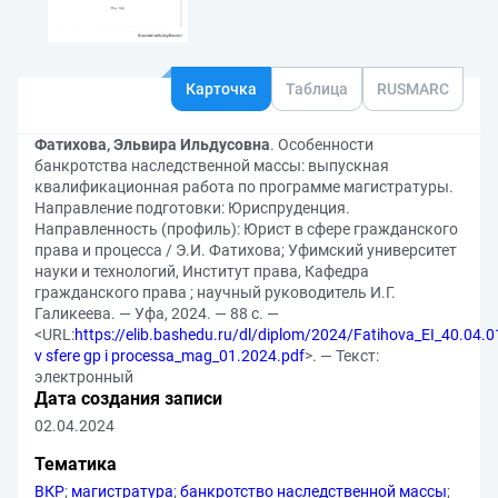
Карточка
Таблица
RUSMARC
Фатихова, Эльвира Ильдусовна
. Особенности
банкротства наследственной массы: выпускная
квалификационная работа по программе магистратуры.
Направление подготовки: Юриспруденция.
Направленность (профиль): Юрист в сфере гражданского
права и процесса / Э.И. Фатихова; Уфимский университет
науки и технологий, Институт права, Кафедра
гражданского права ; научный руководитель И.Г.
Галикеева. — Уфа, 2024. — 88 с. —
<URL:
https://elib.bashedu.ru/dl/diplom/2024/Fatihova_EI_40.04.0
v sfere gp i processa_mag_01.2024.pdf
>. — Текст:
электронный
Дата создания записи
02.04.2024
Тематика
ВКР
;
магистратура
;
банкротство наследственной массы
;