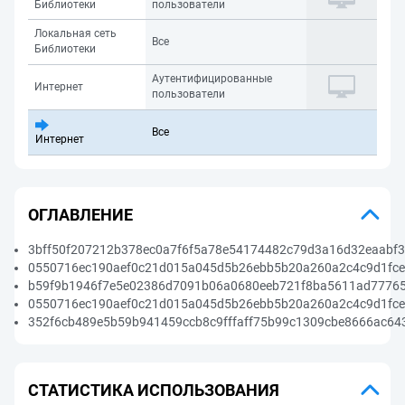
Библиотеки
пользователи
Локальная сеть
Все
Библиотеки
Аутентифицированные
Интернет
пользователи
Все
Интернет
ОГЛАВЛЕНИЕ
3bff50f207212b378ec0a7f6f5a78e54174482c79d3a16d32eaabf3
0550716ec190aef0c21d015a045d5b26ebb5b20a260a2c4c9d1fce
b59f9b1946f7e5e02386d7091b06a0680eeb721f8ba5611ad77765
0550716ec190aef0c21d015a045d5b26ebb5b20a260a2c4c9d1fce
352f6cb489e5b59b941459ccb8c9fffaff75b99c1309cbe8666ac64
СТАТИСТИКА ИСПОЛЬЗОВАНИЯ