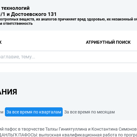
 технологий
/1 и Достоевского 131
хотропных веществ, их аналогов причиняет вред здоровью, их незаконный о
м ответственность
К
АТРИБУТНЫЙ ПОИСК
АНИЯ
ам
За все время по кварталам
За все время по месяцам
ий пафос в творчестве Талхы Гиниятуллина и Константина Симо
ЫҠ ПАФОСЫ: выпускная квалификационная работа по програм