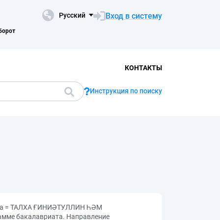
Вход в систему
Русский
борот
КОНТАКТЫ
Инструкция по поиску
нова = ТАЛХА ҒИНИӘТУЛЛИН ҺӘМ
ме бакалавриата. Направление