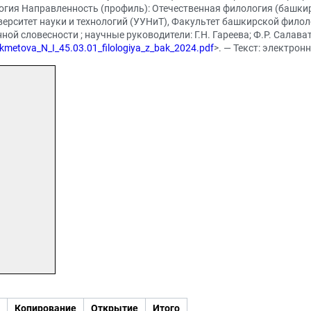
логия Направленность (профиль): Отечественная филология (башкир
верситет науки и технологий (УУНиТ), Факультет башкирской филол
й словесности ; научные руководители: Г.Н. Гареева; Ф.Р. Салавато
ikmetova_N_I_45.03.01_filologiya_z_bak_2024.pdf
>. — Текст: электрон
Копирование
Открытие
Итого