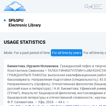
SPbSPU
Electronic Library
USAGE STATISTICS
Mode:
For a past period of time
For all time by years
For all time by 
Бикметова, Нурзиля Исламовна
. Гражданский пафос в творче
Константина Симонова = ТАЛХА ҒИНИӘТУЛЛИН ҺӘМ КОН
ГРАЖДАНЛЫҠ ПАФОСЫ: выпускная квалификационная работ
бакалавриата. Направление подготовки (специальность): 45.
Направленность (профиль): Отечественная филология (башкир
русский язык и литература) / Н.И. Бикметова; Уфимский униве
(УУНиТ), Факультет башкирской филологии, востоковедения и
башкирской литературы и отечественной словесности ; научные
Ф.Р. Салаватова. — Уфа, 2024. — 64 с. —