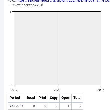
<URL:
https://elib.bashedu.ru/dl/diplom/2024/Bikmetova_N_I_45.0
— Текст: электронный
Period
Read
Print
Copy
Open
Total
Year 2026
0
0
0
0
0