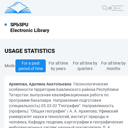
SPbSPU
Electronic Library
USAGE STATISTICS
For a past
For all time
For all time by
For all time by
Mode:
period of time
by years
quarters
months
Архипова, Аделина Анатольевна
. Геоэкологические
особенности территории Бавлинского района Республики
Татарстан: выпускная квалификационная работа по
программе бакалавра. Направление подготовки
(специальность) 05.03.02 "География". Направленность
(профиль): "Общая география" / А. А. Архипова; Уфимский
университет науки и технологий, институт природы и
человека, Кафедра геодезии, картографии и географических
информационных систем: научный руководитель Л. А.