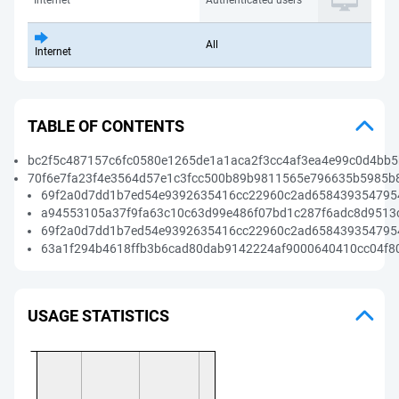
Internet
Authenticated users
All
Internet
TABLE OF CONTENTS
bc2f5c487157c6fc0580e1265de1a1aca2f3cc4af3ea4e99c0d4bb5
70f6e7fa23f4e3564d57e1c3fcc500b89b9811565e796635b5985b8
69f2a0d7dd1b7ed54e9392635416cc22960c2ad6584393547954
a94553105a37f9fa63c10c63d99e486f07bd1c287f6adc8d9513c
69f2a0d7dd1b7ed54e9392635416cc22960c2ad6584393547954
63a1f294b4618ffb3b6cad80dab9142224af9000640410cc04f80
USAGE STATISTICS