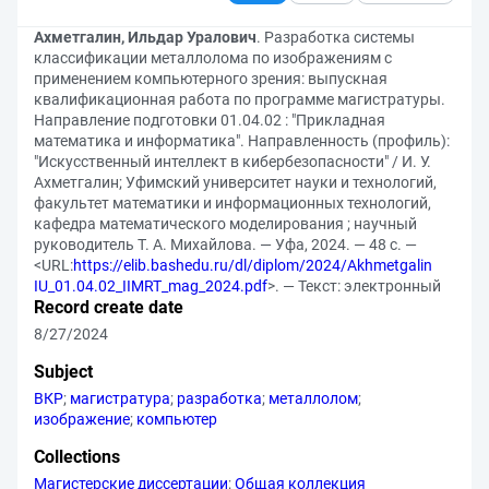
Ахметгалин, Ильдар Уралович
. Разработка системы
классификации металлолома по изображениям с
применением компьютерного зрения: выпускная
квалификационная работа по программе магистратуры.
Направление подготовки 01.04.02 : "Прикладная
математика и информатика". Направленность (профиль):
"Искусственный интеллект в кибербезопасности" / И. У.
Ахметгалин; Уфимский университет науки и технологий,
факультет математики и информационных технологий,
кафедра математического моделирования ; научный
руководитель Т. А. Михайлова. — Уфа, 2024. — 48 с. —
<URL:
https://elib.bashedu.ru/dl/diplom/2024/Akhmetgalin
IU_01.04.02_IIMRT_mag_2024.pdf
>. — Текст: электронный
Record create date
8/27/2024
Subject
ВКР
;
магистратура
;
разработка
;
металлолом
;
изображение
;
компьютер
Collections
Магистерские диссертации
;
Общая коллекция