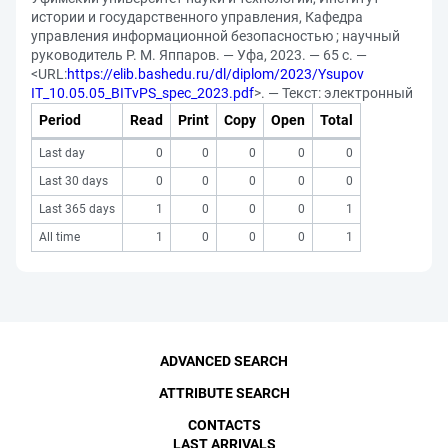
истории и государственного управления, Кафедра
управления информационной безопасностью ; научный
руководитель Р. М. Яппаров. — Уфа, 2023. — 65 с. —
<URL:
https://elib.bashedu.ru/dl/diplom/2023/Ysupov
IT_10.05.05_BITvPS_spec_2023.pdf
>. — Текст: электронный
Period
Read
Print
Copy
Open
Total
Last day
0
0
0
0
0
Last 30 days
0
0
0
0
0
Last 365 days
1
0
0
0
1
All time
1
0
0
0
1
ADVANCED SEARCH
ATTRIBUTE SEARCH
CONTACTS
LAST ARRIVALS