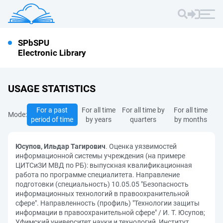
SPbSPU
Electronic Library
USAGE STATISTICS
For a past
For all time
For all time by
For all time
Mode:
period of time
by years
quarters
by months
Юсупов, Ильдар Тагирович
. Оценка уязвимостей
информационной системы учреждения (на примере
ЦИТСиЗИ МВД по РБ): выпускная квалификационная
работа по программе специалитета. Направление
подготовки (специальность) 10.05.05 "Безопасность
информационных технологий в правоохранительной
сфере". Направленность (профиль) "Технологии защиты
информации в правоохранительной сфере" / И. Т. Юсупов;
Уфимский университет науки и технологий, Институт