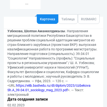
Карточка
Таблица
RUSMARC
Узбекова, Шолпан Аманкелдикызы
. Направления
миграционной политики Республики Башкортостан в
решении проблем социальной адаптации мигрантов из
стран ближнего зарубежья (проектная ВКР): выпускная
квалификационная работа по программе магистратуры.
Направление подготовки (специальность): 39.04.01
"Социология" Направленность (профиль): "Социальные
проекты в региональном управлении" / Ш. А. Узбекова;
Уфимский университет науки и технологий (УУНиТ),
Факультет философии и социологии, Кафедра социологии
и работы с молодежью ; научный руководитель Э. В.
Садретдинова. — Уфа, 2023. — 120 с. —
<URL:
https://elib.bashedu.ru/dl/diplom/2023/Uzbekova
Sh.A_39.04.01_sociology_mag_2023.pdf
>. — Текст:
электронный
Дата создания записи
02.02.2023