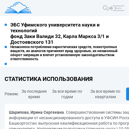
ЭБС Уфимского университета науки и
технологий
фонд Заки Валиди 32, Карла Маркса 3/1 и
Достоевского 131
Незаконное потребление наркотических средств, психотропных
веществ, их аналогов причиняет вред здоровью, их незаконный
оборот запрещен и влечет установленную законодательством
ответственность
СТАТИСТИКА ИСПОЛЬЗОВАНИЯ
За последнее
За все время по
За все время по
Режим:
время
годам
кварталам
Шарипова, Ирина Сергеевна
. Совершенствование системы з
информации от несанкционированного доступа в УФСИН Росс
Башкортостан: выпускная квалификационная работа по прог
специалитета. Направление подготовки (специальность) 10.05