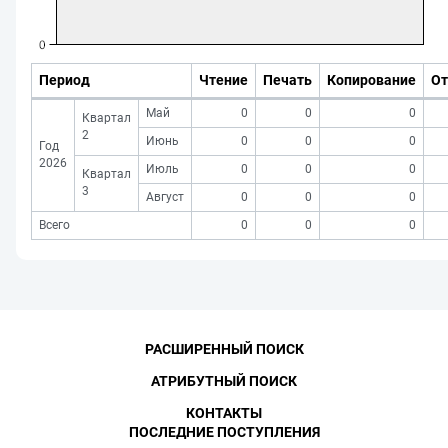
Период
Чтение
Печать
Копирование
От
Май
0
0
0
Квартал
2
Июнь
0
0
0
Год
2026
Июль
0
0
0
Квартал
3
Август
0
0
0
Всего
0
0
0
РАСШИРЕННЫЙ ПОИСК
АТРИБУТНЫЙ ПОИСК
КОНТАКТЫ
ПОСЛЕДНИЕ ПОСТУПЛЕНИЯ