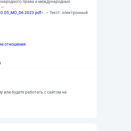
дународного права и международных
. —
.03.05_MO_06.2023.pdf
>. — Текст: электронный
ие отношения
я
му или будете работать с сайтом на