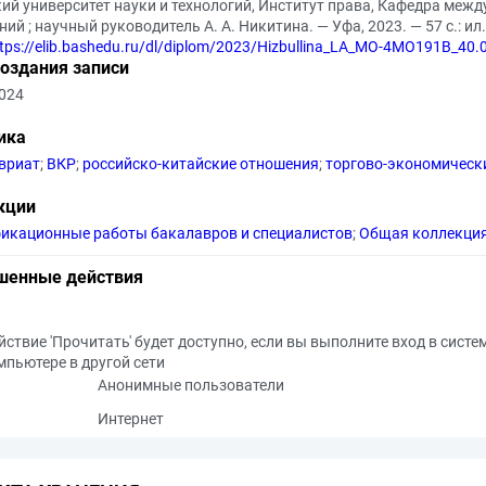
ий университет науки и технологий, Институт права, Кафедра меж
ий ; научный руководитель А. А. Никитина. — Уфа, 2023. — 57 с.: ил
tps://elib.bashedu.ru/dl/diplom/2023/Hizbullina_LA_MO-4MO191B_40
создания записи
2024
ика
вриат
;
ВКР
;
российско-китайские отношения
;
торгово-экономическ
кции
икационные работы бакалавров и специалистов
;
Общая коллекци
шенные действия
йствие 'Прочитать' будет доступно, если вы выполните вход в систе
мпьютере в другой сети
Анонимные пользователи
Интернет