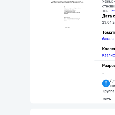
Уфимск
отношен
<URL:
ht
Дата 
23.04.
Темат
бакала
Колле
Квалиф
Разре
–
Де
ко
Группа
Сеть