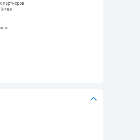
х партнеров
 Китая
таем