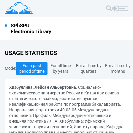
SPbSPU
Electronic Library
USAGE STATISTICS
For a past
For all time
For all time by
For all time by
Mode:
period of time
by years
quarters
months
Хизбуллина, Лейсан Альбертовна
. Социально-
экономическое партнерство России и Китая как основа
стратегического взаимодействия: выпускная
квалификационная работа по программе бакалавриата.
Направление подготовки 40.03.05 Международные
отношения. Профиль: Международные отношения и
внешняя политика / Л. А. Хизбуллина; Уфимский
университет науки и технологий, Институт права, Кафедра
международного права и международных отношений ;