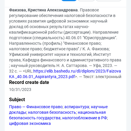
Фаизова, Кристина Александровна
. Правовое
регулирование обеспечения налоговой безопасности в
условиях развития цифровой экономики: научный
доклад об основных результатах научно-
квалификационной работы (диссертации). Направление
подготовки (специальность) 40.06.01 "Юриспруденция".
Направленность (профиль) "Финансовое право;
налоговое право; бюджетное право" / К. А. Фаизова;
Уфимский университет науки и технологий, Институт
права, Кафедра финансового и административного права
; научный руководитель Н. А. Саттарова. — Уфа, 2023. —
32 с. — <URL:
https://elib.bashedu.ru/dl/diplom/2023/Faizova
KA _40.06.01_Aspirantyra_2023.pdf
>. — Текст: электронный
Record create date
10/31/2023
Subject
Право — Финансовое право
;
аспирантура
;
научные
доклады
;
налоговая безопасность
;
национальная
безопасность государства
;
налогообложение в РФ
;
цифровая экономика