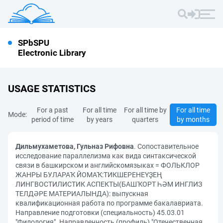
SPbSPU
Electronic Library
USAGE STATISTICS
For a past
For all time
For all time by
For all time
Mode:
period of time
by years
quarters
by months
Дильмухаметова, Гульназ Рифовна
. Сопоставительное
исследование параллелизма как вида синтаксической
связи в башкирском и английскомязыках = ФОЛЬКЛОР
ЖАНРЫ БУЛАРАҠ ЙОМАҠ:ТИКШЕРЕНЕҮҘЕҢ
ЛИНГВОСТИЛИСТИК АСПЕКТЫ(БАШҠОРТ ҺӘМ ИНГЛИЗ
ТЕЛДӘРЕ МАТЕРИАЛЫНДА): выпускная
квалификационная работа по программе бакалавриата.
Направление подготовки (специальность) 45.03.01
"Филология". Направленность (профиль) "Отечественная