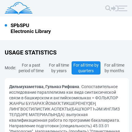
SPbSPU
Electronic Library
USAGE STATISTICS
For a past
For all time
For all time by
For all time
Mode:
period of time
by years
quarters
by months
Дильмухаметова, Гульназ Рифовна
. Сопоставительное
исследование параллелизма как вида синтаксической
связи в башкирском и английскомязыках = ФОЛЬКЛОР
ЖАНРЫ БУЛАРАҠ ЙОМАҠ:ТИКШЕРЕНЕҮҘЕҢ
ЛИНГВОСТИЛИСТИК АСПЕКТЫ(БАШҠОРТ ҺӘМ ИНГЛИЗ
ТЕЛДӘРЕ МАТЕРИАЛЫНДА): выпускная
квалификационная работа по программе бакалавриата.
Направление подготовки (специальность) 45.03.01
"Филология". Направленность (профиль) "Отечественная