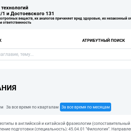
 технологий
/1 и Достоевского 131
хотропных веществ, их аналогов причиняет вред здоровью, их незаконный о
м ответственность
К
АТРИБУТНЫЙ ПОИСК
АНИЯ
ам
За все время по кварталам
За все время по месяцам
реотипы в английской и китайской фразеологии (сопоставительны
ние подготовки (специальность): 45.04.01 "Филология". Направлен