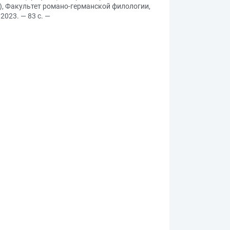
), Факультет романо-германской филологии,
023. — 83 с. —