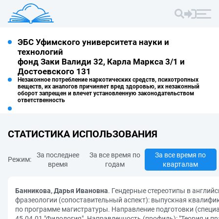
ЭБС Уфимского университета науки и
технологий
фонд Заки Валиди 32, Карла Маркса 3/1 и
Достоевского 131
Незаконное потребление наркотических средств, психотропных
веществ, их аналогов причиняет вред здоровью, их незаконный
оборот запрещен и влечет установленную законодательством
ответственность
СТАТИСТИКА ИСПОЛЬЗОВАНИЯ
За последнее
За все время по
За все время по
Режим:
время
годам
кварталам
Банникова, Дарья Ивановна
. Гендерные стереотипы в английс
фразеологии (сопоставительный аспект): выпускная квалифи
по программе магистратуры. Направление подготовки (специа
45.04.01 "Филология". Направленность (профиль): "Теория и п