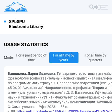
SPbSPU
Electronic Library
USAGE STATISTICS
For a past period of
For all time by
For all time by
Mode:
time
years
quarters
Банникова, Дарья Ивановна
. Гендерные стереотипы в английс
фразеологии (сопоставительный аспект): выпускная квалифи
по программе магистратуры. Направление подготовки (специа
45.04.01 "Филология". Направленность (профиль): "Теория и п
и межкультурная коммуникация" / Д. И. Банникова; Уфимский
науки и технологий (УУНиТ), Факультет романо-германской ф
английского языка и межкультурной коммуникации ; научный
С. Самигуллина. — Уфа, 2023. — 83 с. —
<URL:
https://elib.bashedu.ru/dl/diplom/2023/BannikovaDI_45.04