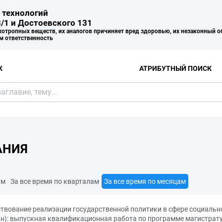
 технологий
/1 и Достоевского 131
хотропных веществ, их аналогов причиняет вред здоровью, их незаконный о
м ответственность
К
АТРИБУТНЫЙ ПОИСК
АНИЯ
ам
За все время по кварталам
За все время по месяцам
ствование реализации государственной политики в сфере социаль
ан): выпускная квалификационная работа по программе магистрату