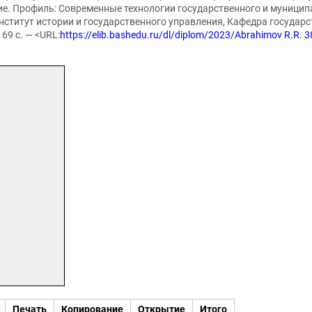
е. Профиль: Современные технологии государственного и муниципал
нститут истории и государственного управления, Кафедра государс
69 с. — <URL:
https://elib.bashedu.ru/dl/diplom/2023/Abrahimov R.R
Печать
Копирование
Открытие
Итого