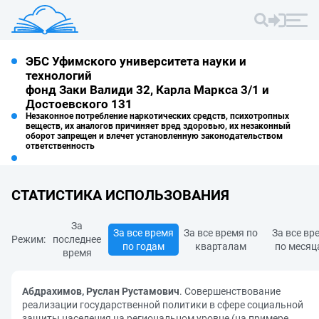
ЭБС Уфимского университета науки и
технологий
фонд Заки Валиди 32, Карла Маркса 3/1 и
Достоевского 131
Незаконное потребление наркотических средств, психотропных
веществ, их аналогов причиняет вред здоровью, их незаконный
оборот запрещен и влечет установленную законодательством
ответственность
СТАТИСТИКА ИСПОЛЬЗОВАНИЯ
За
За все время
За все время по
За все вр
Режим:
последнее
по годам
кварталам
по месяц
время
Абдрахимов, Руслан Рустамович
. Совершенствование
реализации государственной политики в сфере социальной
защиты населения на региональном уровне (на примере