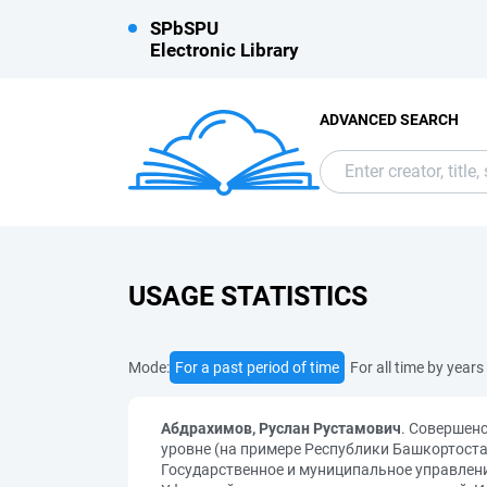
SPbSPU
Electronic Library
ADVANCED SEARCH
USAGE STATISTICS
Mode:
For a past period of time
For all time by years
Абдрахимов, Руслан Рустамович
. Совершен
уровне (на примере Республики Башкортост
Государственное и муниципальное управлени