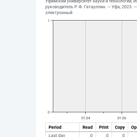
Уфимский университет науки и технологий, И
руководитель Р. Ф. Гатауллин. — Уфа, 2023. — 
электронный
Period
Read
Print
Copy
Op
Last day
0
0
0