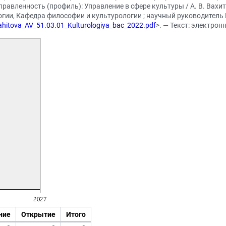
правленность (профиль): Управление в сфере культуры / А. В. Вах
ии, Кафедра философии и культурологии ; научный руководитель Р. 
Vahitova_AV_51.03.01_Kulturologiya_bac_2022.pdf
>. — Текст: электрон
ние
Открытие
Итого