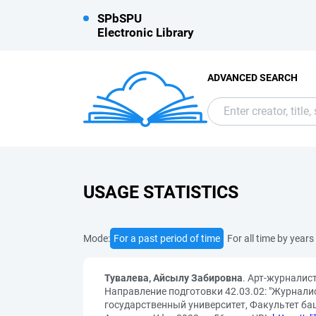
SPbSPU
Electronic Library
ADVANCED SEARCH
USAGE STATISTICS
Mode:
For a past period of time
For all time by years
Тувалева, Айсылу Забировна
. Арт-журналис
Направление подготовки 42.03.02: "Журналис
государственный университет, Факультет ба