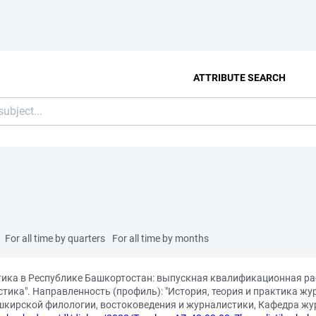
ATTRIBUTE SEARCH
For all time by quarters
For all time by months
тика в Республике Башкортостан: выпускная квалификационная ра
тика". Направленность (профиль): "История, теория и практика жур
шкирской филологии, востоковедения и журналистики, Кафедра жур