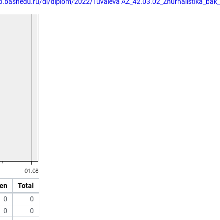
lib.bashedu.ru/dl/diplom/2022/Tuvaleva AZ_42.03.02_Zhurnalistika_bak
en
Total
0
0
0
0