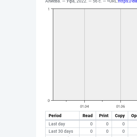
Алиева. — Уфа, 2022. — 56 с. — <URL:
https://e
Period
Read
Print
Copy
Op
Last day
0
0
0
Last 30 days
0
0
0