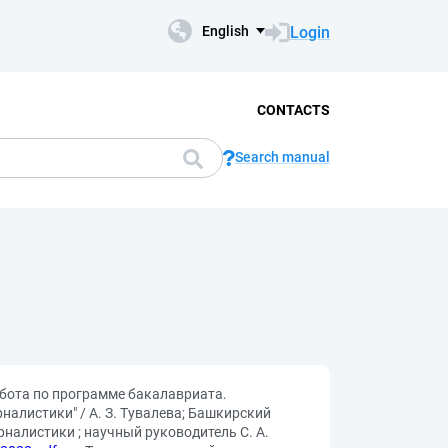
Login
English
CONTACTS
Search manual
бота по программе бакалавриата.
налистики" / А. З. Тувалева; Башкирский
налистики ; научный руководитель С. А.