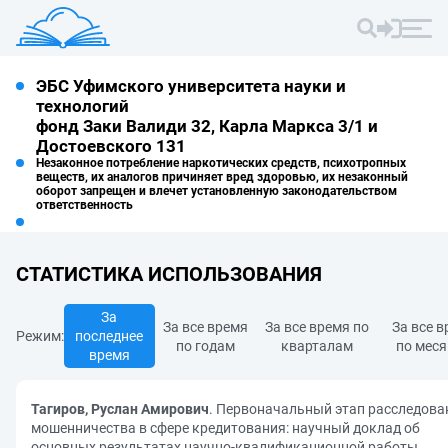
ЭБС Уфимского университета науки и
технологий
фонд Заки Валиди 32, Карла Маркса 3/1 и
Достоевского 131
Незаконное потребление наркотических средств, психотропных
веществ, их аналогов причиняет вред здоровью, их незаконный
оборот запрещен и влечет установленную законодательством
ответственность
СТАТИСТИКА ИСПОЛЬЗОВАНИЯ
За
За все время
За все время по
За все 
Режим:
последнее
по годам
кварталам
по мес
время
Тагиров, Руслан Амирович
. Первоначальный этап расследова
мошенничества в сфере кредитования: научный доклад об
основных результатах научно-квалификационной работы