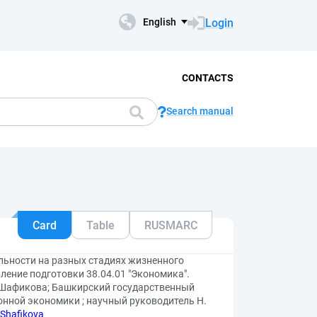
Login
English
CONTACTS
Search manual
Card
Table
RUSMARC
льности на разных стадиях жизненного
ение подготовки 38.04.01 "Экономика".
. Шафикова; Башкирский государственный
онной экономики ; научный руководитель Н.
/Shafikova