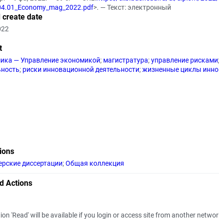
04.01_Economy_mag_2022.pdf
>. — Текст: электронный
 create date
022
t
ика — Управление экономикой
;
магистратура
;
управление рисками
ьность
;
риски инновационной деятельности
;
жизненные циклы инно
tions
ерские диссертации
;
Общая коллекция
d Actions
ion 'Read' will be available if you login or access site from another netwo