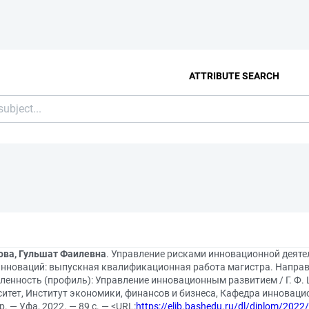
ATTRIBUTE SEARCH
ва, Гульшат Фаилевна
. Управление рисками инновационной деяте
инноваций: выпускная квалификационная работа магистра. Направл
ленность (профиль): Управление инновационным развитием / Г. Ф
ситет, Институт экономики, финансов и бизнеса, Кафедра инноваци
р. — Уфа, 2022. — 89 с. — <URL:
https://elib.bashedu.ru/dl/diplom/2022