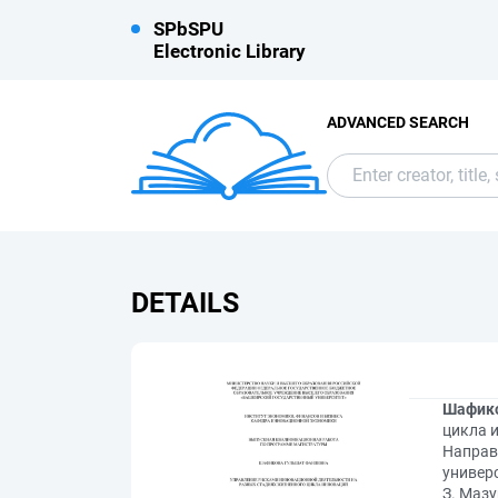
SPbSPU
Electronic Library
ADVANCED SEARCH
DETAILS
Шафико
цикла 
Направ
универ
З. Мазу