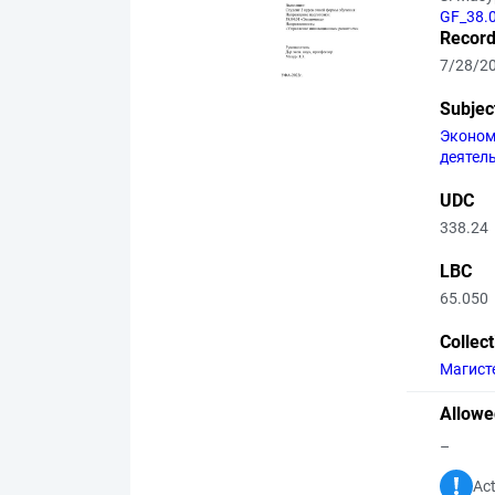
GF_38.
Record
7/28/2
Subjec
Эконом
деятел
UDC
338.24
LBC
65.050
Collec
Магист
Allowe
–
Act