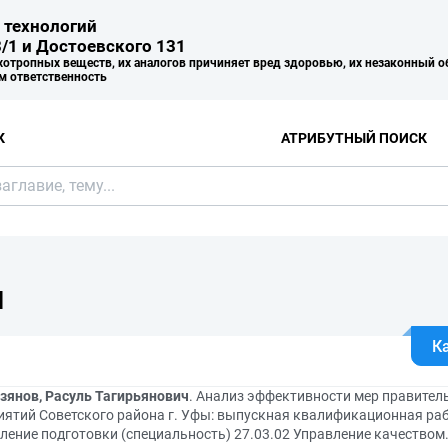
 технологий
/1 и Достоевского 131
хотропных веществ, их аналогов причиняет вред здоровью, их незаконный о
м ответственность
К
АТРИБУТНЫЙ ПОИСК
Я
К
зянов, Расуль Тагирьянович
. Анализ эффективности мер правител
иятий Советского района г. Уфы: выпускная квалификационная ра
ление подготовки (специальность) 27.03.02 Управление качеством