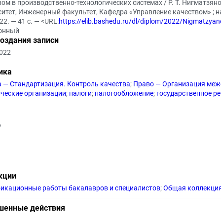
вом в производственно-технологических системах / Р. Т. Нигматзя
итет, Инженерный факультет, Кафедра «Управление качеством» ; н
22. — 41 с. — <URL:
https://elib.bashedu.ru/dl/diplom/2022/Nigmatzy
онный
создания записи
2022
ика
а — Стандартизация. Контроль качества
;
Право — Организация меж
ческие организации
;
налоги
;
налогообложение
;
государственное р
6
кции
икационные работы бакалавров и специалистов
;
Общая коллекци
шенные действия