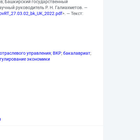
нов; Башкирский государственный
аучный руководитель Р. Н. Галиахметов. —
anovRT_27.03.02_bk_UK_2022.pdf
>. — Текст:
отраслевого управления
;
ВКР
;
бакалавриат
;
егулирование экономики
я