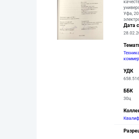
качест
универс
Уфа, 20
электр
Дата 
28.02.
Темат
Техник
коммер
УДК
658.51
ББК
30ц
Колле
Квалиф
Разре