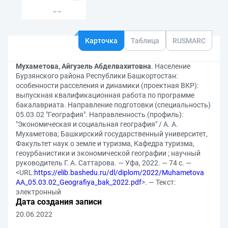
Карточка
Таблица
RUSMARC
Мухаметова, Айгузель Абделвахитовна
. Население
Бурзянского района Республики Башкортостан:
особенности расселения и динамики (проектная ВКР):
выпускная квалификационная работа по программе
бакалавриата. Направление подготовки (специальность)
05.03.02 "География". Направленность (профиль):
"Экономическая и социальная география" / А. А.
Мухаметова; Башкирский государственный университет,
Факультет наук о земле и туризма, Кафедра туризма,
геоурбанистики и экономической географии ; научный
руководитель Г. А. Саттарова. — Уфа, 2022. — 74 с. —
<URL:
https://elib.bashedu.ru/dl/diplom/2022/Muhametova
AA_05.03.02_Geografiya_bak_2022.pdf
>. — Текст:
электронный
Дата создания записи
20.06.2022