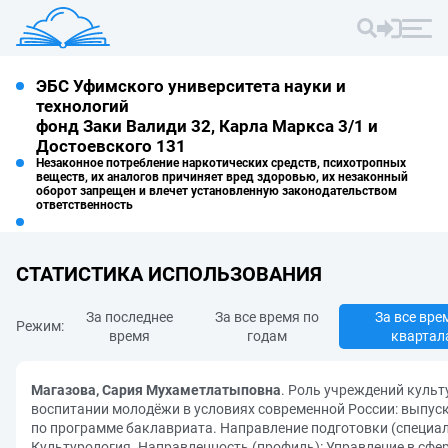
ЭБС Уфимского университета науки и
технологий
фонд Заки Валиди 32, Карла Маркса 3/1 и
Достоевского 131
Незаконное потребление наркотических средств, психотропных
веществ, их аналогов причиняет вред здоровью, их незаконный
оборот запрещен и влечет установленную законодательством
ответственность
СТАТИСТИКА ИСПОЛЬЗОВАНИЯ
За последнее
За все время по
За все вре
Режим:
время
годам
квартал
Магазова, Сария Мухаметлатыповна
. Роль учреждений куль
воспитании молодёжи в условиях современной России: выпу
по программе баклавриата. Направление подготовки (специал
Культурология. Направленность (профиль): Управление в сфер