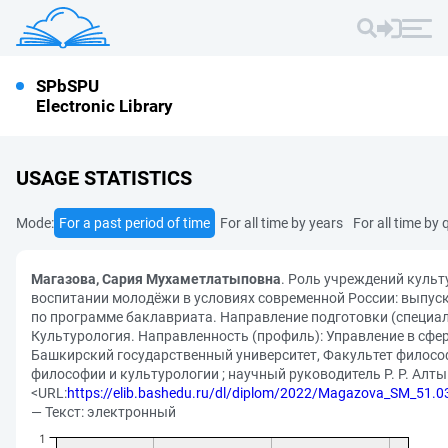
SPbSPU
Electronic Library
USAGE STATISTICS
Mode:
For a past period of time
For all time by years
For all time by 
Магазова, Сария Мухаметлатыповна
. Роль учреждений куль
воспитании молодёжи в условиях современной России: выпу
по программе баклавриата. Направление подготовки (специал
Культурология. Направленность (профиль): Управление в сфер
Башкирский государственный университет, Факультет филосо
философии и культурологии ; научный руководитель Р. Р. Алтын
<URL:
https://elib.bashedu.ru/dl/diplom/2022/Magazova_SM_51.0
— Текст: электронный