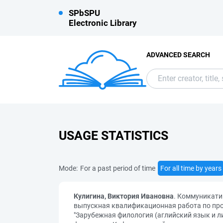
SPbSPU
Electronic Library
ADVANCED SEARCH
USAGE STATISTICS
Mode:
For a past period of time
For all time by years
Кулигина, Виктория Ивановна
. Коммуникати
выпускная квалификационная работа по прог
"Зарубежная филология (аглийский язык и ли