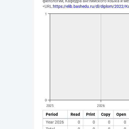
филологии, Кафедра английского языка и ме
<URL:
https://elib.bashedu.ru/dl/diplom/2022/K
Period
Read
Print
Copy
Open
Year 2026
0
0
0
0