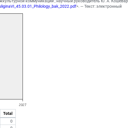
жкультурной коммуникации ; научный руководитель Ю. А. Кошеваров
uliginaVI_45.03.01_Philology_bak_2022.pdf
>. — Текст: электронный
Total
0