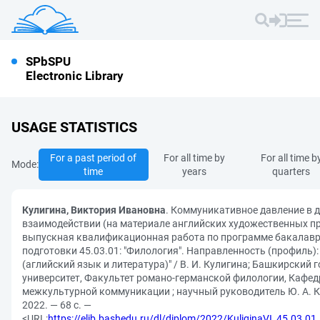
SPbSPU
Electronic Library
USAGE STATISTICS
For a past period of
For all time by
For all time b
Mode:
time
years
quarters
Кулигина, Виктория Ивановна
. Коммуникативное давление в 
взаимодействии (на материале английских художественных пр
выпускная квалификационная работа по программе бакалавр
подготовки 45.03.01: "Филология". Направленность (профиль)
(аглийский язык и литература)" / В. И. Кулигина; Башкирский
университет, Факультет романо-германской филологии, Кафед
межкультурной коммуникации ; научный руководитель Ю. А. 
2022. — 68 с. —
<URL:
https://elib.bashedu.ru/dl/diplom/2022/KuliginaVI_45.03.01