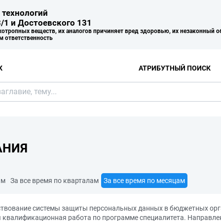
 технологий
/1 и Достоевского 131
хотропных веществ, их аналогов причиняет вред здоровью, их незаконный о
м ответственность
К
АТРИБУТНЫЙ ПОИСК
АНИЯ
ам
За все время по кварталам
За все время по месяцам
ствование системы защиты персональных данных в бюджетных орг
ая квалификационная работа по программе специалитета. Направлен