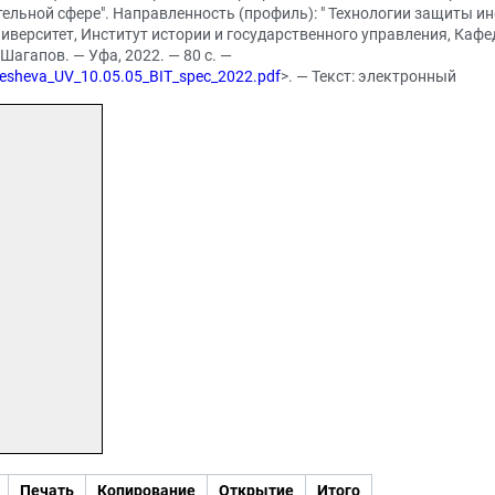
льной сфере". Направленность (профиль): " Технологии защиты ин
иверситет, Институт истории и государственного управления, Ка
Шагапов. — Уфа, 2022. — 80 с. —
Klesheva_UV_10.05.05_BIT_spec_2022.pdf
>. — Текст: электронный
Печать
Копирование
Открытие
Итого