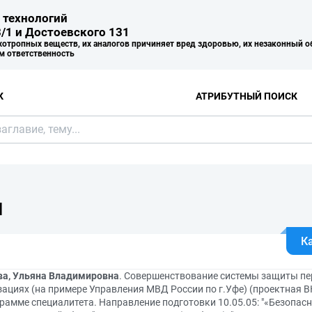
 технологий
/1 и Достоевского 131
хотропных веществ, их аналогов причиняет вред здоровью, их незаконный о
м ответственность
К
АТРИБУТНЫЙ ПОИСК
Я
К
а, Ульяна Владимировна
. Совершенствование системы защиты п
зациях (на примере Управления МВД России по г.Уфе) (проектная 
грамме специалитета. Направление подготовки 10.05.05: "«Безопа