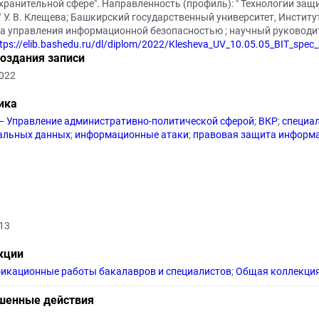
хранительной сфере". Направленность (профиль): " Технологии за
/ У. В. Клещева; Башкирский государственный университет, Институ
 управления информационной безопасностью ; научный руководител
tps://elib.bashedu.ru/dl/diplom/2022/Klesheva_UV_10.05.05_BIT_spec
создания записи
2022
ика
— Управление административно-политической сферой
;
ВКР
;
специа
альных данных
;
информационные атаки
;
правовая защита информ
13
кции
икационные работы бакалавров и специалистов
;
Общая коллекци
шенные действия