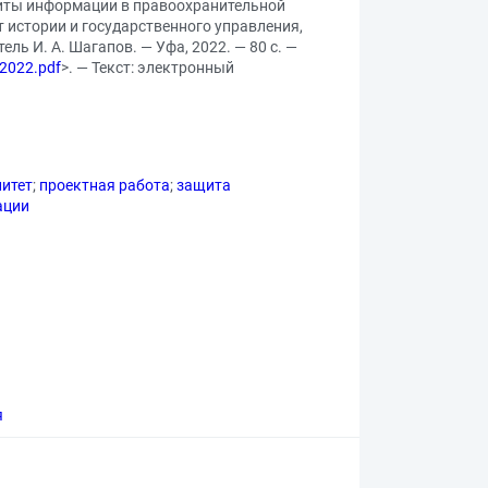
щиты информации в правоохранительной
т истории и государственного управления,
ь И. А. Шагапов. — Уфа, 2022. — 80 с. —
_2022.pdf
>. — Текст: электронный
литет
;
проектная работа
;
защита
ации
я