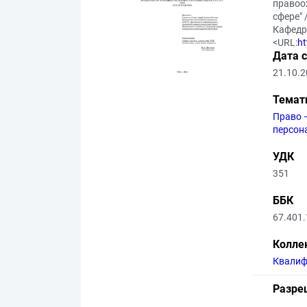
правоо
сфере" 
Кафедра
<URL:
ht
Дата 
21.10.
Темат
Право 
персон
УДК
351
ББК
67.401.
Колле
Квалиф
Разре