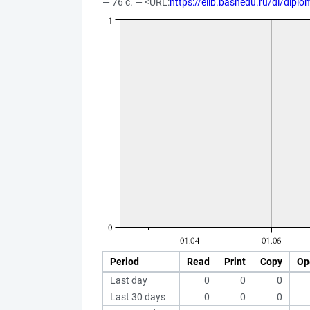
— 76 с. — <URL:
https://elib.bashedu.ru/dl/dip
Period
Read
Print
Copy
Op
Last day
0
0
0
Last 30 days
0
0
0