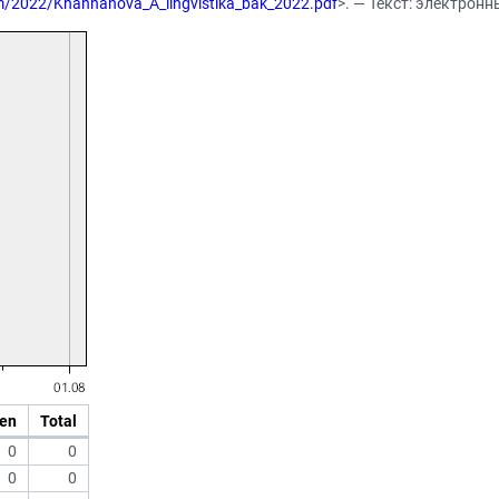
lom/2022/Khannanova_A_lingvistika_bak_2022.pdf
>. — Текст: электрон
en
Total
0
0
0
0