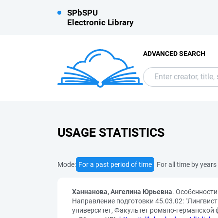
SPbSPU
Electronic Library
ADVANCED SEARCH
USAGE STATISTICS
Mode:
For a past period of time
For all time by years
Ханнанова, Ангелина Юрьевна
. Особенност
Направление подготовки 45.03.02: "Лингвист
университет, Факультет романо-германской ф