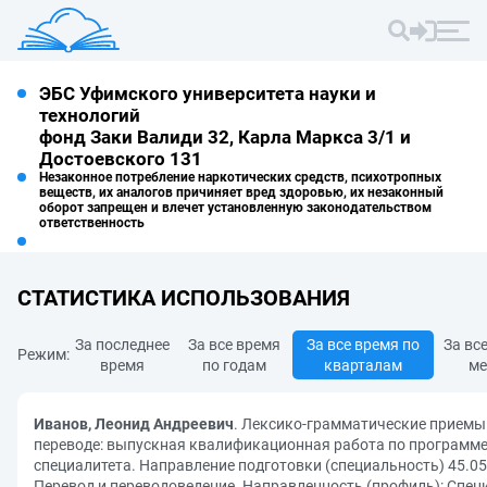
ЭБС Уфимского университета науки и
технологий
фонд Заки Валиди 32, Карла Маркса 3/1 и
Достоевского 131
Незаконное потребление наркотических средств, психотропных
веществ, их аналогов причиняет вред здоровью, их незаконный
оборот запрещен и влечет установленную законодательством
ответственность
СТАТИСТИКА ИСПОЛЬЗОВАНИЯ
За последнее
За все время
За все время по
За вс
Режим:
время
по годам
кварталам
ме
Иванов, Леонид Андреевич
. Лексико-грамматические приемы
переводе: выпускная квалификационная работа по программ
специалитета. Направление подготовки (специальность) 45.05
Перевод и переводоведение. Направленность (профиль): Спе