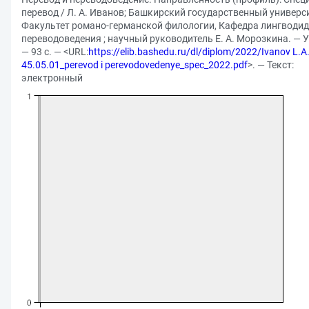
перевод / Л. А. Иванов; Башкирский государственный универси
Факультет романо-германской филологии, Кафедра лингводид
переводоведения ; научный руководитель Е. А. Морозкина. — У
— 93 с. — <URL:
https://elib.bashedu.ru/dl/diplom/2022/Ivanov L.A
45.05.01_perevod i perevodovedenye_spec_2022.pdf
>. — Текст:
электронный