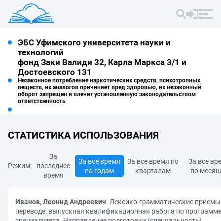
ЭБС Уфимского университета науки и
технологий
фонд Заки Валиди 32, Карла Маркса 3/1 и
Достоевского 131
Незаконное потребление наркотических средств, психотропных
веществ, их аналогов причиняет вред здоровью, их незаконный
оборот запрещен и влечет установленную законодательством
ответственность
СТАТИСТИКА ИСПОЛЬЗОВАНИЯ
За
За все время
За все время по
За все вр
Режим:
последнее
по годам
кварталам
по месяц
время
Иванов, Леонид Андреевич
. Лексико-грамматические приемы
переводе: выпускная квалификационная работа по программ
специалитета. Направление подготовки (специальность)