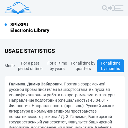
SPbSPU
Electronic Library
USAGE STATISTICS
For a past
For all time
For all time by
For all time
Mode:
period of time
by years
quarters
by months
Галимов, Дамир Забирович
. Поэтика современной
русской прозы писателей Башкортостана: выпускная
квалификационная работа по программе магистратуры.
Направление подготовки (специальность) 45.04.01 -
Филология. Направленность (профиль): Русский язык и
литература в коммуникативном пространстве
полиэтнического региона / Д. З. Галимов; Башкирский
государственный университет, Факультет башкирской
филологии, востоковедения и журналистики, Кафедра