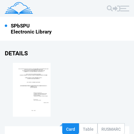
SPbSPU
Electronic Library
DETAILS
Card
Table
RUSMARC