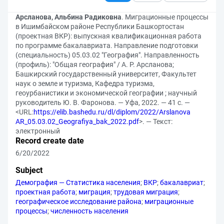
Арсланова, Альбина Радиковна
. Миграционные процессы
в Ишимбайском районе Республики Башкортостан
(проектная ВКР): выпускная квалификационная работа
по программе бакалавриата. Направление подготовки
(специальность) 05.03.02 "География". Направленность
(профиль): "Общая география" / А. Р. Арсланова;
Башкирский государственный университет, Факультет
наук о земле и туризма, Кафедра туризма,
геоурбанистики и экономической географии ; научный
руководитель Ю. В. Фаронова. — Уфа, 2022. — 41 с. —
<URL:
https://elib.bashedu.ru/dl/diplom/2022/Arslanova
AR_05.03.02_Geografiya_bak_2022.pdf
>. — Текст:
электронный
Record create date
6/20/2022
Subject
Демография — Статистика населения
;
ВКР
;
бакалавриат
;
проектная работа
;
миграция
;
трудовая миграция
;
географическое исследование района
;
миграционные
процессы
;
численность населения