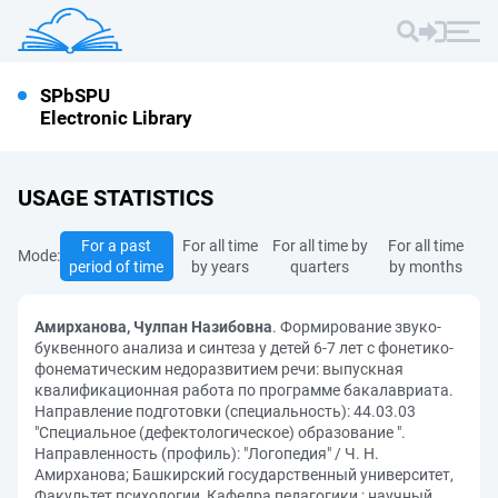
SPbSPU
Electronic Library
USAGE STATISTICS
For a past
For all time
For all time by
For all time
Mode:
period of time
by years
quarters
by months
Амирханова, Чулпан Назибовна
. Формирование звуко-
буквенного анализа и синтеза у детей 6-7 лет с фонетико-
фонематическим недоразвитием речи: выпускная
квалификационная работа по программе бакалавриата.
Направление подготовки (специальность): 44.03.03
"Специальное (дефектологическое) образование ".
Направленность (профиль): "Логопедия" / Ч. Н.
Амирханова; Башкирский государственный университет,
Факультет психологии, Кафедра педагогики ; научный