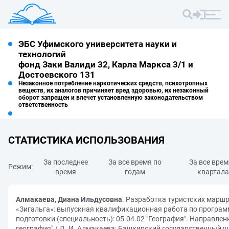
ЭБС Уфимского университета науки и
технологий
фонд Заки Валиди 32, Карла Маркса 3/1 и
Достоевского 131
Незаконное потребление наркотических средств, психотропных
веществ, их аналогов причиняет вред здоровью, их незаконный
оборот запрещен и влечет установленную законодательством
ответственность
СТАТИСТИКА ИСПОЛЬЗОВАНИЯ
За последнее
За все время по
За все врем
Режим:
время
годам
квартал
Алмакаева, Диана Ильдусовна
. Разработка туристских марш
«Зигальга»: выпускная квалификационная работа по програм
подготовки (специальность): 05.04.02 "География". Направлен
география" / Д. И. Алмакаева; Башкирский государственный ун