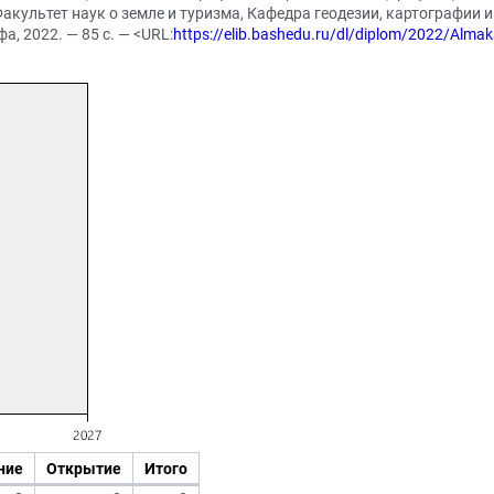
акультет наук о земле и туризма, Кафедра геодезии, картографии 
, 2022. — 85 с. — <URL:
https://elib.bashedu.ru/dl/diplom/2022/Al
ние
Открытие
Итого