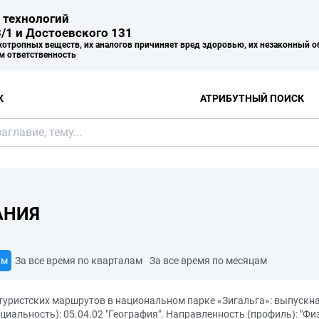
 технологий
/1 и Достоевского 131
хотропных веществ, их аналогов причиняет вред здоровью, их незаконный о
м ответственность
К
АТРИБУТНЫЙ ПОИСК
АНИЯ
ам
За все время по кварталам
За все время по месяцам
 туристских маршрутов в национальном парке «Зигальга»: выпуск
иальность): 05.04.02 "География". Направленность (профиль): "Физ