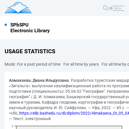
SPbSPU
Electronic Library
USAGE STATISTICS
Mode:
For a past period of time
For all time by years
For all time by 
Алмакаева, Диана Ильдусовна
. Разработка туристских марш
«Зигальга»: выпускная квалификационная работа по програм
подготовки (специальность): 05.04.02 "География". Направлен
география" / Д. И. Алмакаева; Башкирский государственный ун
земле и туризма, Кафедра геодезии, картографии и географич
научный руководитель И. Ю. Сайфуллин. — Уфа, 2022. — 85 с. 
<URL:
https://elib.bashedu.ru/dl/diplom/2022/Almakaeva_DI_05
— Текст: электронный