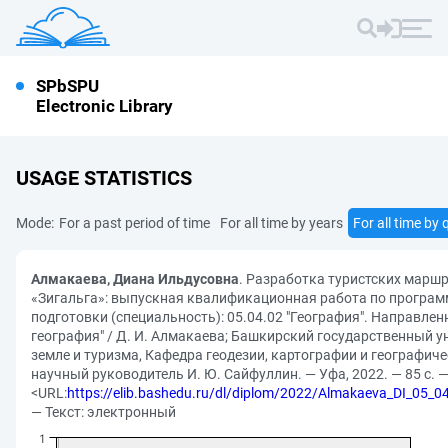
SPbSPU
Electronic Library
USAGE STATISTICS
Mode:
For a past period of time
For all time by years
For all time by 
Алмакаева, Диана Ильдусовна
. Разработка туристских марш
«Зигальга»: выпускная квалификационная работа по програм
подготовки (специальность): 05.04.02 "География". Направлен
география" / Д. И. Алмакаева; Башкирский государственный ун
земле и туризма, Кафедра геодезии, картографии и географич
научный руководитель И. Ю. Сайфуллин. — Уфа, 2022. — 85 с. 
<URL:
https://elib.bashedu.ru/dl/diplom/2022/Almakaeva_DI_05
— Текст: электронный