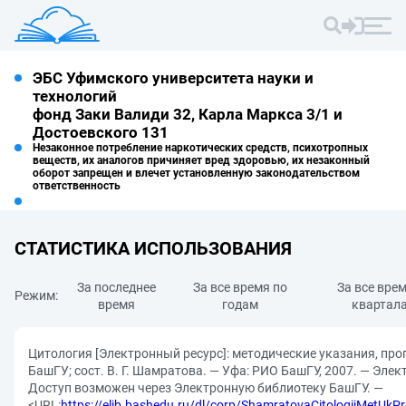
ЭБС Уфимского университета науки и
технологий
фонд Заки Валиди 32, Карла Маркса 3/1 и
Достоевского 131
Незаконное потребление наркотических средств, психотропных
веществ, их аналогов причиняет вред здоровью, их незаконный
оборот запрещен и влечет установленную законодательством
ответственность
СТАТИСТИКА ИСПОЛЬЗОВАНИЯ
За последнее
За все время по
За все вре
Режим:
время
годам
квартал
Цитология [Электронный ресурс]: методические указания, про
БашГУ; сост. В. Г. Шамратова. — Уфа: РИО БашГУ, 2007. — Элек
Доступ возможен через Электронную библиотеку БашГУ. —
<URL:
https://elib.bashedu.ru/dl/corp/ShamratovaCitologiiMetUk