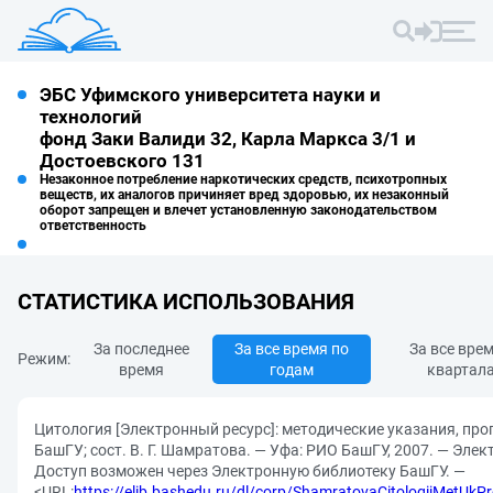
ЭБС Уфимского университета науки и
технологий
фонд Заки Валиди 32, Карла Маркса 3/1 и
Достоевского 131
Незаконное потребление наркотических средств, психотропных
веществ, их аналогов причиняет вред здоровью, их незаконный
оборот запрещен и влечет установленную законодательством
ответственность
СТАТИСТИКА ИСПОЛЬЗОВАНИЯ
За последнее
За все время по
За все вре
Режим:
время
годам
квартал
Цитология [Электронный ресурс]: методические указания, про
БашГУ; сост. В. Г. Шамратова. — Уфа: РИО БашГУ, 2007. — Элек
Доступ возможен через Электронную библиотеку БашГУ. —
<URL:
https://elib.bashedu.ru/dl/corp/ShamratovaCitologiiMetUk