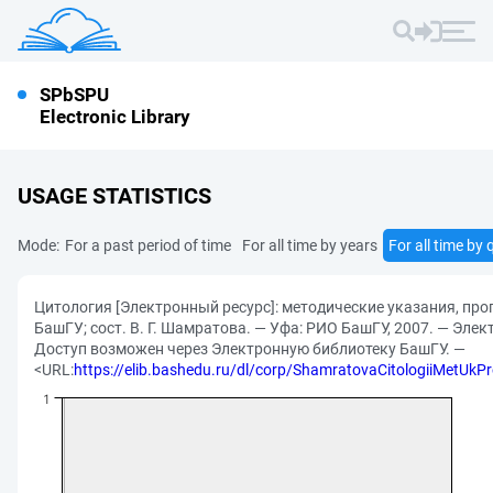
SPbSPU
Electronic Library
USAGE STATISTICS
Mode:
For a past period of time
For all time by years
For all time by 
Цитология [Электронный ресурс]: методические указания, про
БашГУ; сост. В. Г. Шамратова. — Уфа: РИО БашГУ, 2007. — Элек
Доступ возможен через Электронную библиотеку БашГУ. —
<URL:
https://elib.bashedu.ru/dl/corp/ShamratovaCitologiiMetUk