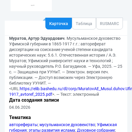
Карточка
Таблица
RUSMARC
Муратов, Артур Эдуардович
. Мусульманское духовество
Уфимской губернии в 1865-1917 г.г.: автореферат
диссертации на соискание ученой степени кандидата
исторических наук: 5.6.1. Отечественная история / А.Э.
Муратов; Уфимский университет науки и технологий ;
научный руководитель Р.О. Багаудинов. — Уфа, 2025. — 25
с. — Защищена при УУНиТ. — Электрон. версия печ.
публикации. — Доступ возможен через Электронную
библиотеку УУНИТ. —
<URL:
https://elib.bashedu.ru/dl/corp/MuratovAE_Musul.duhov.Ufi
1917_avtoref_2025.pdf
>. — Текст: электронный
Дата создания записи
04.06.2026
Тематика
авторефераты
;
мусульманское духовенство
;
Уфимская
губерния
;
этапы развития ислама
;
Духовное собрание
;